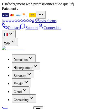
L'hébergement web professionnel et de qualité
|
Paiement :
|
4,5
/
5
avis clients
Contact
Support
Connexion
XAF
Domaines
Hébergement
Serveurs
Emails
Cloud
Consulting